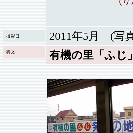
(
2011年5月 (写
撮影日
有機の里「ふじ
碑文