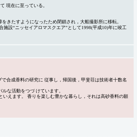
称して 現在に至っている。
影に支障をきたすようになったため閉鎖され，大船撮影所に移転。
設“ニッセイアロマスクエア”として1998(平成10)年に竣工
ーブで合成香料の研究に 従事し，帰国後，甲斐荘は技術者十数名
バルな活動をつづ けています。
といえます。 香りを楽しむ豊かな暮らし，それは高砂香料の願