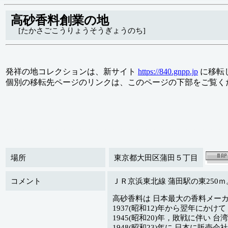
高砂香料創業の地
[たかさごこうりょうそうぎょうのち]
発祥の地コレクションは、新サイト
https://840.gnpp.jp
に移転
個別の移転先ページのリンクは、このページの下部をご覧く
場所
東京都大田区蒲田５丁目
コメント
ＪＲ京浜東北線 蒲田駅の東250
高砂香料は 日本最大の香料メーカ
1937(昭和12)年から翌年にか
1945(昭和20)年，敗戦に伴い
1948(昭和23)年に 日本に販売