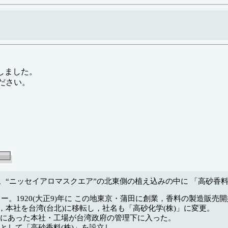
しました。
ださい。
ｍ。“ニッセイアロマスクエア”の北東側の植え込みの中に 「高砂
ー。1920(大正9)年に この地東京・蒲田に創業，香料の製造販売
けて，本社を台湾(台北)に移転し，社名も「高砂化学(株)」に変更。
 台湾にあった本社・工場が台湾政府の管理下に入った。
会社として「高砂香料(株)」を設立し，