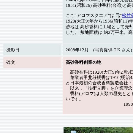
1951(昭和26) 高砂香料(台湾
ここ“アロマスクエア”は 元“
松竹
1920(大正9)年から1936
跡地は 高砂香料に工場として売却
した。 敷地面積は 約2万平米。
撮影日
2008年12月 (写真提供 T.K.さん)
碑文
高砂香料創業の地
高砂香料は1920(大正9)年2月
創業者甲斐荘橘香は1910(明治
と日本最初の合成香料製造会社・
以来，「技術立脚」を企業理念と
香料(アロマ)は人類の歴史とと
いです。
1998年10月 