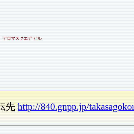
アロマスクエア ビル
転先
http://840.gnpp.jp/takasagoko