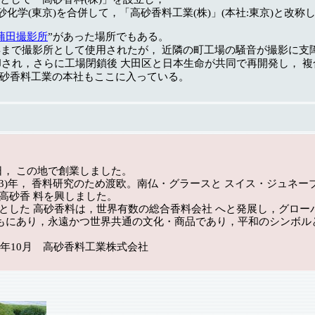
)と高砂化学(東京)を合併して，「高砂香料工業(株)」(本社:東京)と改
蒲田撮影所
”があった場所でもある。
(昭和11)年まで撮影所として使用されたが， 近隣の町工場の騒音が撮
され，さらに工場閉鎖後 大田区と日本生命が共同で再開発し， 複合施
高砂香料工業の本社もここに入っている。
9日， この地で創業しました。
43)年， 香料研究のため渡欧。南仏・グラースと スイス・ジュネ
高砂香 料を興しました。
した 高砂香料は，世界有数の総合香料会社 へと発展し，グロー
もにあり，永遠かつ世界共通の文化・商品であり，平和のシンボル
高砂香料工業株式会社